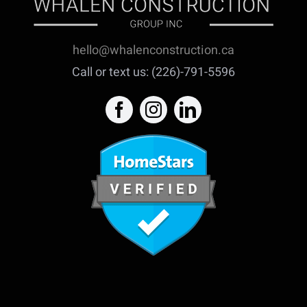
hello@whalenconstruction.ca
Call or text us: (226)-791-5596