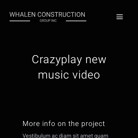
Skip
to
Toggl
content
Naviga
Home
Services
Crazyplay new
music video
About
Gallery
Contact
More info on the project
Vestibulum ac diam sit amet quam